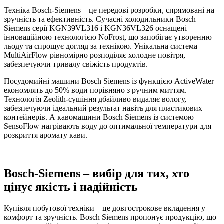
Техніка Bosch-Siemens – це передові розробки, спрямовані на
зручність та ефективність. Сучасні холодильники Bosch
Siemens серії KGN39VL316 і KGN36VL326 оснащені
інноваційною технологією NoFrost, що запобігає утворенню
льоду та спрощує догляд за технікою. Унікальна система
MultiAirFlow рівномірно розподіляє холодне повітря,
забезпечуючи тривалу свіжість продуктів.
Посудомийні машини Bosch Siemens із функцією ActiveWater
економлять до 50% води порівняно з ручним миттям.
Технологія Zeolith-сушіння дбайливо видаляє вологу,
забезпечуючи ідеальний результат навіть для пластикових
контейнерів. А кавомашини Bosch Siemens із системою
SensoFlow нагрівають воду до оптимальної температури для
розкриття аромату кави.
Bosch-Siemens – вибір для тих, хто
цінує якість і надійність
Купівля побутової техніки – це довгострокове вкладення у
комфорт та зручність. Bosch Siemens пропонує продукцію, що