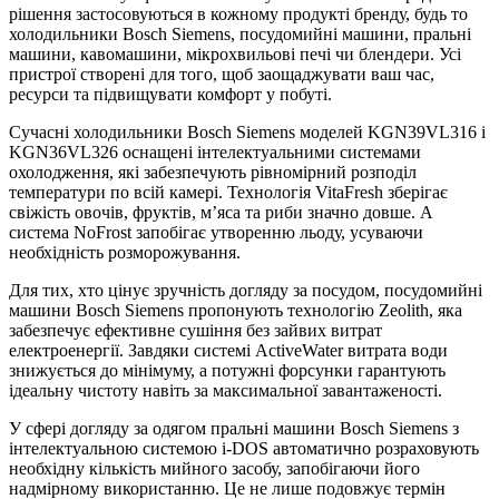
рішення застосовуються в кожному продукті бренду, будь то
холодильники Bosch Siemens, посудомийні машини, пральні
машини, кавомашини, мікрохвильові печі чи блендери. Усі
пристрої створені для того, щоб заощаджувати ваш час,
ресурси та підвищувати комфорт у побуті.
Сучасні холодильники Bosch Siemens моделей KGN39VL316 і
KGN36VL326 оснащені інтелектуальними системами
охолодження, які забезпечують рівномірний розподіл
температури по всій камері. Технологія VitaFresh зберігає
свіжість овочів, фруктів, м’яса та риби значно довше. А
система NoFrost запобігає утворенню льоду, усуваючи
необхідність розморожування.
Для тих, хто цінує зручність догляду за посудом, посудомийні
машини Bosch Siemens пропонують технологію Zeolith, яка
забезпечує ефективне сушіння без зайвих витрат
електроенергії. Завдяки системі ActiveWater витрата води
знижується до мінімуму, а потужні форсунки гарантують
ідеальну чистоту навіть за максимальної завантаженості.
У сфері догляду за одягом пральні машини Bosch Siemens з
інтелектуальною системою i-DOS автоматично розраховують
необхідну кількість мийного засобу, запобігаючи його
надмірному використанню. Це не лише подовжує термін