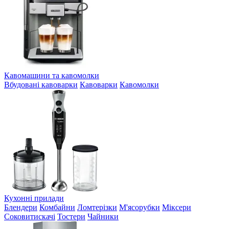
Кавомашини та кавомолки
Вбудовані кавоварки
Кавоварки
Кавомолки
Кухонні прилади
Блендери
Комбайни
Ломтерізки
М'ясорубки
Міксери
Соковитискачі
Тостери
Чайники