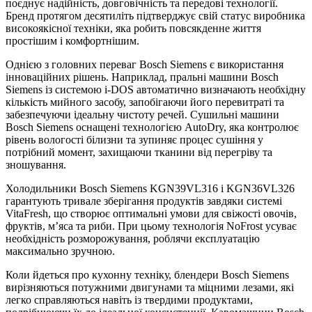
поєднує надійність, довговічність та передові технології.
Бренд протягом десятиліть підтверджує свій статус виробника
високоякісної техніки, яка робить повсякденне життя
простішим і комфортнішим.
Однією з головних переваг Bosch Siemens є використання
інноваційних рішень. Наприклад, пральні машини Bosch
Siemens із системою i-DOS автоматично визначають необхідну
кількість мийного засобу, запобігаючи його перевитраті та
забезпечуючи ідеальну чистоту речей. Сушильні машини
Bosch Siemens оснащені технологією AutoDry, яка контролює
рівень вологості білизни та зупиняє процес сушіння у
потрібний момент, захищаючи тканини від перегріву та
зношування.
Холодильники Bosch Siemens KGN39VL316 і KGN36VL326
гарантують тривале зберігання продуктів завдяки системі
VitaFresh, що створює оптимальні умови для свіжості овочів,
фруктів, м’яса та риби. При цьому технологія NoFrost усуває
необхідність розморожування, роблячи експлуатацію
максимально зручною.
Коли йдеться про кухонну техніку, блендери Bosch Siemens
вирізняються потужними двигунами та міцними лезами, які
легко справляються навіть із твердими продуктами,