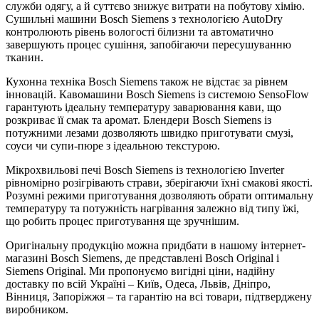
служби одягу, а й суттєво знижує витрати на побутову хімію.
Сушильні машини Bosch Siemens з технологією AutoDry
контролюють рівень вологості білизни та автоматично
завершують процес сушіння, запобігаючи пересушуванню
тканин.
Кухонна техніка Bosch Siemens також не відстає за рівнем
інновацій. Кавомашини Bosch Siemens із системою SensoFlow
гарантують ідеальну температуру заварювання кави, що
розкриває її смак та аромат. Блендери Bosch Siemens із
потужними лезами дозволяють швидко приготувати смузі,
соуси чи супи-пюре з ідеальною текстурою.
Мікрохвильові печі Bosch Siemens із технологією Inverter
рівномірно розігрівають страви, зберігаючи їхні смакові якості.
Розумні режими приготування дозволяють обрати оптимальну
температуру та потужність нагрівання залежно від типу їжі,
що робить процес приготування ще зручнішим.
Оригінальну продукцію можна придбати в нашому інтернет-
магазині Bosch Siemens, де представлені Bosch Original і
Siemens Original. Ми пропонуємо вигідні ціни, надійну
доставку по всій Україні – Київ, Одеса, Львів, Дніпро,
Вінниця, Запоріжжя – та гарантію на всі товари, підтверджену
виробником.