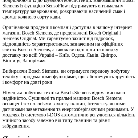
подрібнюючи їх до ідеальної консистенції. Кавомашини Bosch
Siemens із функцією SensoFlow підтримують оптимальну
температуру заварювання, розкриваючи насичений смак і
аромат кожного сорту кави.
Оригінальна продукція компанії доступна в нашому інтернет-
магазині Bosch Siemens, де представлені Bosch Original і
Siemens Original. Ми гарантуємо захист від підробок,
відповідність характеристикам, зазначеним на офіційних
сайтах Bosch і Siemens, а також вигідні ціни та швидку
доставку по всій Україні – Київ, Одеса, Львів, Дніпро,
Вінниця, Запоріжжя.
Вибираючи Bosch Siemens, ви отримуєте передову побутову
техніку з продуманими функціями, що забезпечують зручність
і комфорт на довгі роки.
Німецька побутова техніка Bosch-Siemens відома високою
надійністю. Сушильні та пральні машини Bosch Siemens
оснащені технологіями захисту тканин, інтелектуальними
датчиками завантаження та енергозберігаючими режимами. У
моделях із системою i-DOS автоматично регулюється кількість
мийного засобу залежно від типу тканини та рівня
забруднення.