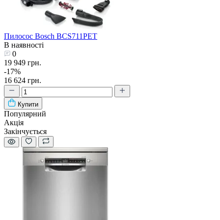
Пилосос Bosch BCS711PET
В наявності
0
19 949 грн.
-17%
16 624 грн.
Купити
Популярний
Акція
Закінчується