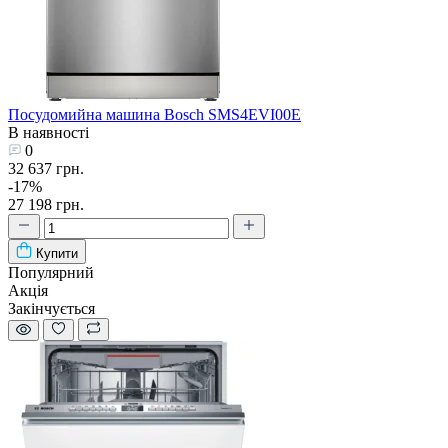
Посудомийна машина Bosch SMS4EVI00E
В наявності
0
32 637 грн.
-17%
27 198 грн.
Купити
Популярний
Акція
Закінчується