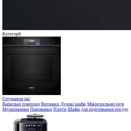
Категорії
Готування їжі
Варильні поверхні
Витяжки
Духові шафи
Мікрохильові печі
Мультиварки
Пароварки
Плити
Шафи для підігрівання посуду