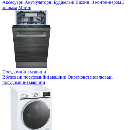
Аксесуари
Акумуляторні
Будівельні
Віконні
З контейнером
З
мішком
Мийні
Посудомийні машини
Вбудовані посудомийні машини
Окремовстановлювані
посудомийні машини