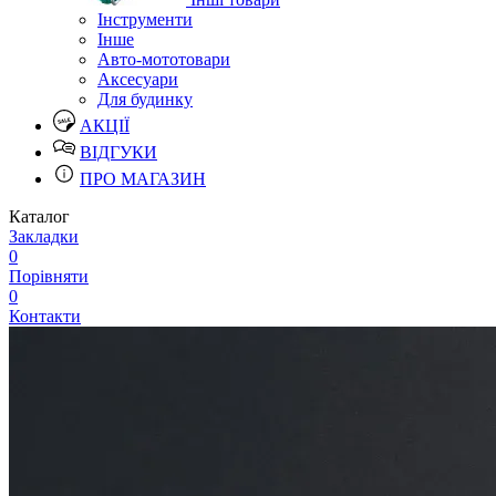
Інструменти
Інше
Авто-мототовари
Аксесуари
Для будинку
АКЦІЇ
ВІДГУКИ
ПРО МАГАЗИН
Каталог
Закладки
0
Порівняти
0
Контакти